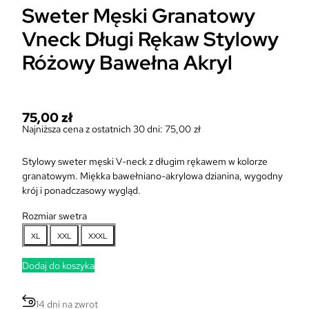
Sweter Męski Granatowy
Vneck Długi Rękaw Stylowy
Różowy Bawełna Akryl
75,00
zł
Najniższa cena z ostatnich 30 dni:
75,00
zł
Stylowy sweter męski V-neck z długim rękawem w kolorze
granatowym. Miękka bawełniano-akrylowa dzianina, wygodny
krój i ponadczasowy wygląd.
Rozmiar swetra
XL
XXL
XXXL
Dodaj do koszyka
14 dni na zwrot