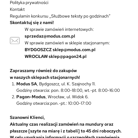
Polityka prywatności
t
Kontakt
ó
Regulamin konkursu „Służbowe teksty po godzinach”
w
Skontaktuj się z nami!
.
W sprawie zamówień internetowych:
O
sprzedaz@modus.com.pl
p
W sprawie zamówień w sklepie stacjonarnym:
c
BYDGOSZCZ
sklep@modus.com.pl
j
WROCŁAW
sklep@pagon24.pl
e
m
Zapraszamy również do zakupów
o
w naszych sklepach stacjonarnych!
ż
Modus SA
, Bydgoszcz, ul. K. Szajnochy 11.
n
Godziny otwarcia: pon. 8:00-18:00, wt.-pt. 8:00-16:00
a
Pagon-Modus
, Wrocław, ul. Widok 6.
w
Godziny otwarcia:pon.-pt.: 10:00-17:00
y
b
r
Szanowni Klienci,
a
Aktualny czas realizacji zamówień na mundury oraz
ć
płaszcze [szyte na miarę i z tabeli] to 45 dni roboczych.
n
W celu uzyskania informacji o szczegółach zamówienia