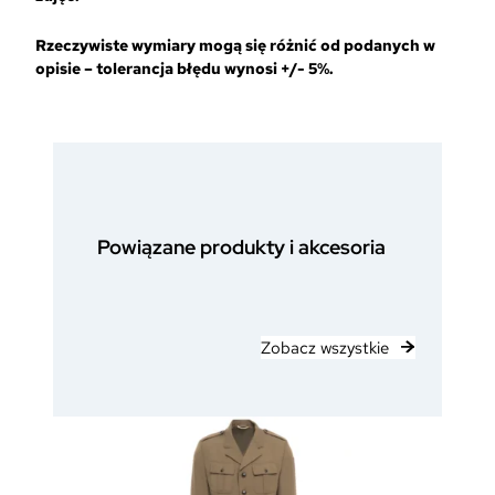
Rzeczywiste wymiary mogą się różnić od podanych w
opisie – tolerancja błędu wynosi +/- 5%.
Powiązane produkty i akcesoria
Zobacz wszystkie