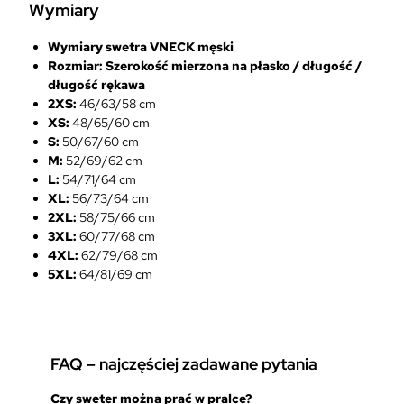
Wymiary
Wymiary swetra VNECK
męski
Rozmiar: Szerokość mierzona na płasko / długość /
długość rękawa
2XS:
46/63/58 cm
XS:
48/65/60 cm
S:
50/67/60 cm
M:
52/69/62 cm
L:
54/71/64 cm
XL:
56/73/64 cm
2XL:
58/75/66 cm
3XL:
60/77/68 cm
4XL:
62/79/68 cm
5XL:
64/81/69 cm
FAQ – najczęściej zadawane pytania
Czy sweter można prać w pralce?