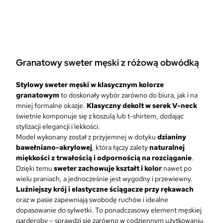
Granatowy sweter męski z różową obwódką
Stylowy sweter męski w klasycznym kolorze
granatowym
to doskonały wybór zarówno do biura, jak i na
mniej formalne okazje.
Klasyczny dekolt w serek V-neck
świetnie komponuje się z koszulą lub t-shirtem, dodając
stylizacji elegancji i lekkości.
Model wykonany został z przyjemnej w dotyku
dzianiny
bawełniano-akrylowej
, która łączy zalety
naturalnej
miękkości z trwałością i odpornością na rozciąganie
.
Dzięki temu
sweter zachowuje kształt i kolor
nawet po
wielu praniach, a jednocześnie jest wygodny i przewiewny.
Luźniejszy krój i elastyczne ściągacze
przy rękawach
oraz w pasie zapewniają swobodę ruchów i idealne
dopasowanie do sylwetki. To ponadczasowy element męskiej
garderoby – sprawdzi się zarówno w codziennym użytkowaniu,