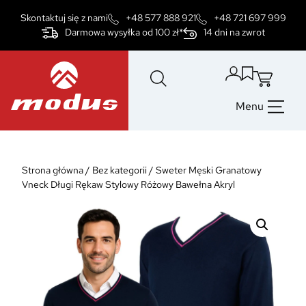
Przejdź
Skontaktuj się z nami
+48 577 888 921
+48 721 697 999
do
Darmowa wysyłka od 100 zł*
14 dni na zwrot
treści
Menu
Strona główna
/
Bez kategorii
/
Sweter Męski Granatowy
Vneck Długi Rękaw Stylowy Różowy Bawełna Akryl