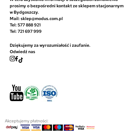
a
prosimy o bezpośredni kontakt ze sklepem stacjonarnym
s
w Bydgoszczy.
t
Mail: sklep@modus.com.pl
r
Tel: 577 888 921
o
Tel: 721 697 999
n
i
Dziękujemy za wyrozumiałość i zaufanie.
e
Odwiedź nas
p
r
o
d
u
k
t
u
Akceptujemy płatności: