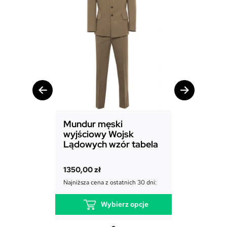
Mundur męski
Mundur d
wyjściowy Wojsk
Sił Powie
Lądowych wzór tabela
1850,00
zł
1350,00
zł
Najniższa cena
Najniższa cena z ostatnich 30 dni:
Wybierz opcje
T