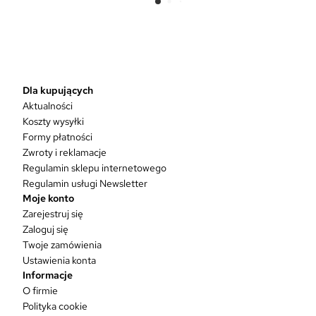
e
n
p
r
o
d
Dla kupujących
u
Aktualności
k
Koszty wysyłki
t
Formy płatności
m
Zwroty i reklamacje
a
w
Regulamin sklepu internetowego
i
Regulamin usługi Newsletter
e
Moje konto
l
Zarejestruj się
e
Zaloguj się
w
Twoje zamówienia
a
Ustawienia konta
r
Informacje
i
O firmie
a
Polityka cookie
n