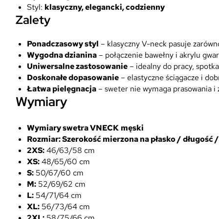
Styl:
klasyczny, elegancki, codzienny
Zalety
Ponadczasowy styl
– klasyczny V-neck pasuje zarówno 
Wygodna dzianina
– połączenie bawełny i akrylu gwar
Uniwersalne zastosowanie
– idealny do pracy, spotk
Doskonałe dopasowanie
– elastyczne ściągacze i dob
Łatwa pielęgnacja
– sweter nie wymaga prasowania i 
Wymiary
Wymiary swetra VNECK
męski
Rozmiar: Szerokość mierzona na płasko / długość 
2XS:
46/63/58 cm
XS:
48/65/60 cm
S:
50/67/60 cm
M:
52/69/62 cm
L:
54/71/64 cm
XL:
56/73/64 cm
2XL:
58/75/66 cm