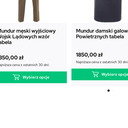
undur męski wyjściowy
Mundur damski galowy
ojsk Lądowych wzór
Powietrznych tabela
abela
1850,00
zł
350,00
zł
Najniższa cena z ostatnich 30 dni
jniższa cena z ostatnich 30 dni:
Wybierz opcj
Wybierz opcje
T
T
e
e
n
n
p
p
r
r
o
o