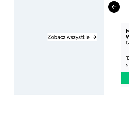
M
Zobacz wszystkie
W
t
1
Na