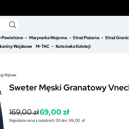
y Powietrzne
Marynarka Wojenna
Straż Pożarna
Straż Grani
kaniny Wojskowe
M-TAC
Końcówka Kolekcji
ugi Rękaw
Sweter Męski Granatowy Vnec
P
169,00
zł
69,00
zł
i
A
Najniższa cena z ostatnich 30 dni:
69,00
zł
e
k
r