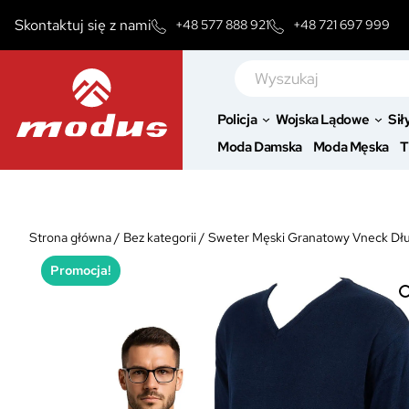
Przejdź
Skontaktuj się z nami
+48 577 888 921
+48 721 697 999
do
treści
Szukaj
Policja
Wojska Lądowe
Sił
Moda Damska
Moda Męska
T
Strona główna
/
Bez kategorii
/
Sweter Męski Granatowy Vneck Dł
Promocja!