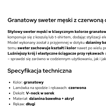
Granatowy sweter męski z czerwoną o
Stylowy sweter męski w klasycznym kolorze granat
komponuje się z koszulą lub t-shirtem, dodając stylizacji ele
Model wykonany został z przyjemnej w dotyku
dzianiny b
temu
sweter zachowuje kształt i kolor
nawet po wielu p
Luźniejszy krój i elastyczne ściągacze
przy rękawach
o
– sprawdzi się zarówno w codziennym użytkowaniu, jak i ja
Specyfikacja techniczna
Kolor:
granatowy
Lamówka na spodzie i rękawach:
czerwona
Dekolt:
V-neck w serek
Materiał:
dzianina bawełna + akryl
Rękaw:
długi