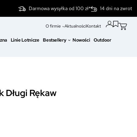
Darmowa wysyłka od 100 zł*
14 dni na zwrot
O firmie
Aktualności
Kontakt
czna
Linie Lotnicze
Bestsellery
Nowości
Outdoor
k Długi Rękaw