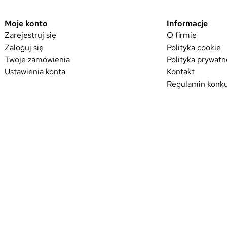
d
d
u
Moje konto
Informacje
u
k
Zarejestruj się
O firmie
k
Zaloguj się
Polityka cookie
t
t
Twoje zamówienia
Polityka prywatn
m
m
Ustawienia konta
Kontakt
a
a
Regulamin konku
w
w
i
i
e
e
l
l
e
e
w
w
a
a
r
r
i
i
a
a