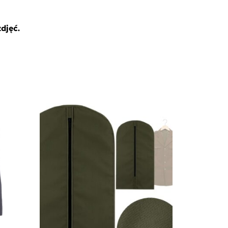
djęć.
Promocja!