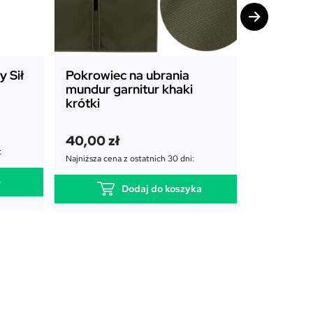
 Sił
Pokrowiec na ubrania
Pokrowie
mundur garnitur khaki
mundur g
krótki
długi
P
A
45,00
zł
40,00
zł
i
k
65,00
zł
:
e
t
Najniższa cena z ostatnich 30 dni:
Najniższa cena
r
u
e
w
a
Dodaj do koszyka
o
l
t
n
n
a
a
c
c
e
e
n
n
a
a
w