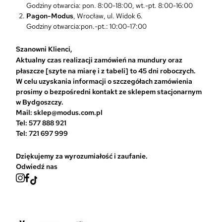
Godziny otwarcia: pon. 8:00-18:00, wt.-pt. 8:00-16:00
a
Pagon-Modus
, Wrocław, ul. Widok 6.
w
Godziny otwarcia:pon.-pt.: 10:00-17:00
y
b
r
Szanowni Klienci,
a
Aktualny czas realizacji zamówień na mundury oraz
ć
płaszcze [szyte na miarę i z tabeli] to 45 dni roboczych.
n
W celu uzyskania informacji o szczegółach zamówienia
a
prosimy o bezpośredni kontakt ze sklepem stacjonarnym
s
w Bydgoszczy.
t
Mail: sklep@modus.com.pl
r
Tel: 577 888 921
o
Tel: 721 697 999
n
i
Dziękujemy za wyrozumiałość i zaufanie.
e
Odwiedź nas
p
r
o
d
u