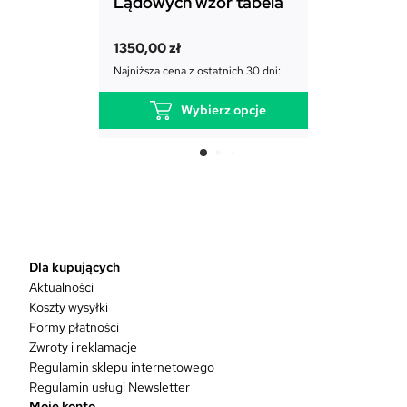
Lądowych wzór tabela
1850,00
zł
1350,00
zł
Najniższa cena
Najniższa cena z ostatnich 30 dni:
Wybierz opcje
T
e
n
p
r
o
d
Dla kupujących
u
Aktualności
k
Koszty wysyłki
t
Formy płatności
m
Zwroty i reklamacje
a
w
Regulamin sklepu internetowego
i
Regulamin usługi Newsletter
e
Moje konto