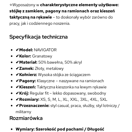
⭐Wyposażony w
charakterystyczne elementy użytkowe:
.
stójkę z zamkiem, pagony na ramionach oraz kieszeń
taktyczną na rękawie
– to doskonały wybór zarówno do
pracy, jak i codziennego noszenia.
Specyfikacja techniczna
✔
Model:
NAVIGATOR
✔Kolor:
Granatowy
✔Materiał:
50% bawełna, 50% akryl
✔Zamek:
Złoty, metalowy
✔Kołnierz:
Wysoka stójka ze ściągaczem
✔Pagony:
Klasyczne – naszywane na ramionach
✔Kieszeń:
Taktyczna kieszonka na lewym rękawie
✔Krój:
Regular fit – lekko dopasowany, swobodny
✔Rozmiary:
XS, S, M, L, XL, XXL, 3XL, 4XL, 5XL
✔Przeznaczenie:
styl casual, praca, służby, styl lotniczy /
militarny
Rozmiarówka
Wymiary: Szerokość pod pachami / Długość