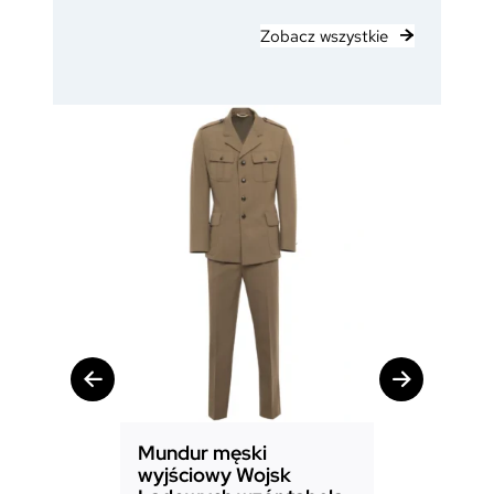
Zobacz wszystkie
Mundur męski
Mundur d
wyjściowy Wojsk
Sił Powie