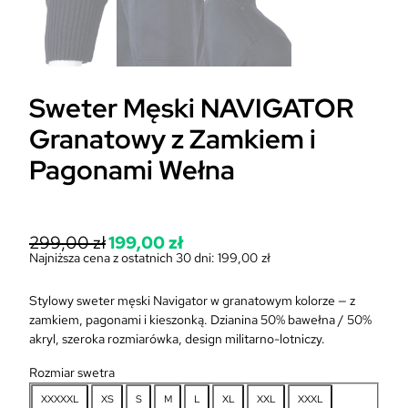
Sweter Męski NAVIGATOR
Granatowy z Zamkiem i
Pagonami Wełna
P
299,00
zł
199,00
zł
i
Najniższa cena z ostatnich 30 dni:
199,00
zł
A
e
k
r
Stylowy sweter męski Navigator w granatowym kolorze — z
t
w
zamkiem, pagonami i kieszonką. Dzianina 50% bawełna / 50%
u
o
akryl, szeroka rozmiarówka, design militarno-lotniczy.
a
t
l
n
Rozmiar swetra
n
a
a
XXXXXL
XS
S
M
L
XL
XXL
XXXL