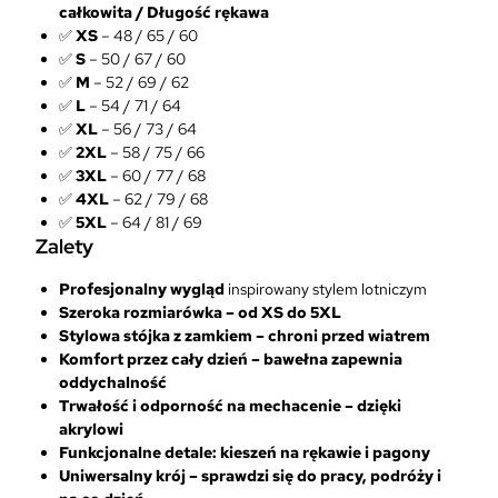
całkowita / Długość rękawa
✅
XS
– 48 / 65 / 60
✅
S
– 50 / 67 / 60
✅
M
– 52 / 69 / 62
✅
L
– 54 / 71 / 64
✅
XL
– 56 / 73 / 64
✅
2XL
– 58 / 75 / 66
✅
3XL
– 60 / 77 / 68
✅
4XL
– 62 / 79 / 68
✅
5XL
– 64 / 81 / 69
Zalety
Profesjonalny wygląd
inspirowany stylem lotniczym
Szeroka rozmiarówka – od XS do 5XL
Stylowa stójka z zamkiem – chroni przed wiatrem
Komfort przez cały dzień – bawełna zapewnia
oddychalność
Trwałość i odporność na mechacenie – dzięki
akrylowi
Funkcjonalne detale: kieszeń na rękawie i pagony
Uniwersalny krój – sprawdzi się do pracy, podróży i