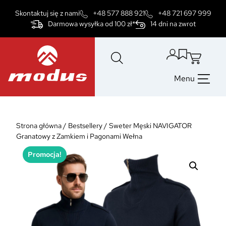
Przejdź
Skontaktuj się z nami
+48 577 888 921
+48 721 697 999
do
Darmowa wysyłka od 100 zł*
14 dni na zwrot
treści
Menu
Strona główna
/
Bestsellery
/
Sweter Męski NAVIGATOR
Granatowy z Zamkiem i Pagonami Wełna
Promocja!