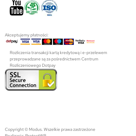
k
t
u
Akceptujemy płatności:
Rozliczenia transakcji kartą kredytową i e-przelewem
przeprowadzane są za pośrednictwem Centrum
Rozliczeniowego Dotpay
Copyright © Modus. Wszelkie prawa zastrzeżone
Realizacja:
ProtectWP