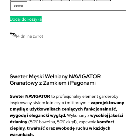
c
c
XXXXL
e
e
n
n
Dodaj do koszyka
a
a
w
w
y
y
14 dni na zwrot
n
n
o
o
s
s
i
i
ł
:
a
1
Sweter Męski Wełniany NAVIGATOR
:
9
Granatowy z Zamkiem i Pagonami
2
9
9
,
Sweter NAVIGATOR
to profesjonalny element garderoby
9
0
inspirowany stylem lotniczym i militarnym –
zaprojektowany
,
0
z myślą o użytkownikach ceniących funkcjonalność,
0
wygodę i elegancki wygląd.
Wykonany z
wysokiej jakości
0
z
dzianiny
(50% bawełna, 50% akryl), zapewnia
komfort
ł
cieplny, trwałość oraz swobodę ruchu w każdych
z
.
warunkach.
ł