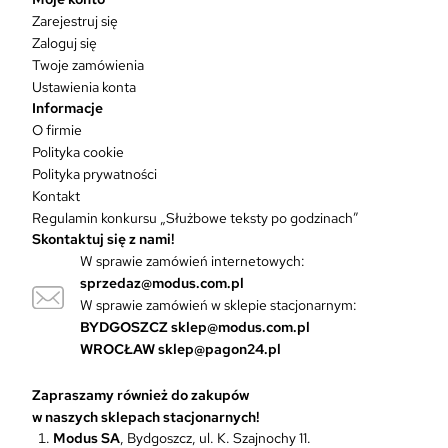
l
Zarejestruj się
e
Zaloguj się
w
Twoje zamówienia
a
Ustawienia konta
r
Informacje
i
O firmie
a
Polityka cookie
n
Polityka prywatności
t
Kontakt
ó
Regulamin konkursu „Służbowe teksty po godzinach”
w
Skontaktuj się z nami!
.
W sprawie zamówień internetowych:
O
sprzedaz@modus.com.pl
p
W sprawie zamówień w sklepie stacjonarnym:
c
BYDGOSZCZ
sklep@modus.com.pl
j
WROCŁAW
sklep@pagon24.pl
e
m
Zapraszamy również do zakupów
o
w naszych sklepach stacjonarnych!
ż
Modus SA
, Bydgoszcz, ul. K. Szajnochy 11.
n