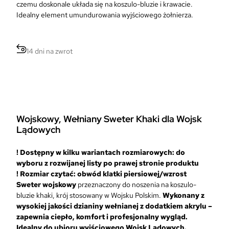
a
czemu doskonale układa się na koszulo-bluzie i krawacie.
a
c
Idealny element umundurowania wyjściowego żołnierza.
c
e
e
n
n
a
a
14 dni na zwrot
w
w
y
y
n
n
o
o
s
s
i
i
Wojskowy, Wełniany Sweter Khaki dla Wojsk
ł
:
Lądowych
a
5
:
9
9
! Dostępny w kilku wariantach rozmiarowych: do
,
9
wyboru z rozwijanej listy po prawej stronie produktu
9
,
! Rozmiar czytać: obwód klatki piersiowej/wzrost
9
0
Sweter wojskowy
przeznaczony do noszenia na koszulo-
0
bluzie khaki, krój stosowany w Wojsku Polskim.
Wykonany z
z
wysokiej jakości dzianiny wełnianej z dodatkiem akrylu –
ł
z
zapewnia ciepło, komfort i profesjonalny wygląd.
.
ł
Idealny do ubioru wyjściowego Wojsk Lądowych.