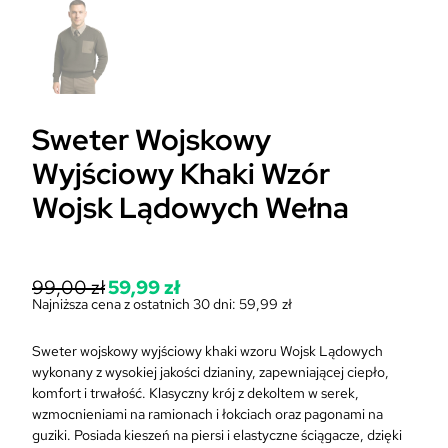
Sweter Wojskowy
Wyjściowy Khaki Wzór
Wojsk Lądowych Wełna
P
99,00
zł
59,99
zł
i
Najniższa cena z ostatnich 30 dni:
59,99
zł
A
e
k
r
Sweter wojskowy wyjściowy khaki wzoru Wojsk Lądowych
t
w
wykonany z wysokiej jakości dzianiny, zapewniającej ciepło,
u
o
komfort i trwałość. Klasyczny krój z dekoltem w serek,
a
t
wzmocnieniami na ramionach i łokciach oraz pagonami na
l
n
guziki. Posiada kieszeń na piersi i elastyczne ściągacze, dzięki
n