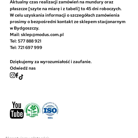
a
Aktualny czas realizacji zamówień na mundury oraz
ć
płaszcze [szyte na miarę i z tabeli] to 45 dni roboczych.
n
W celu uzyskania informacji o szczegółach zamówienia
a
prosimy o bezpośredni kontakt ze sklepem stacjonarnym
s
w Bydgoszczy.
t
Mail: sklep@modus.com.pl
r
Tel: 577 888 921
o
Tel: 721 697 999
n
i
Dziękujemy za wyrozumiałość i zaufanie.
e
Odwiedź nas
p
r
o
d
u
k
t
u