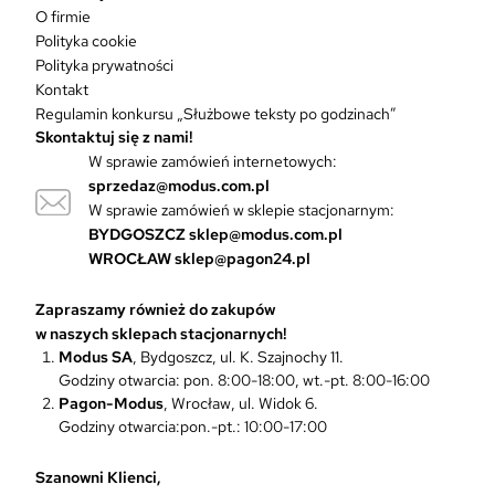
i
O firmie
a
Polityka cookie
n
Polityka prywatności
t
Kontakt
ó
Regulamin konkursu „Służbowe teksty po godzinach”
w
Skontaktuj się z nami!
.
W sprawie zamówień internetowych:
O
sprzedaz@modus.com.pl
p
W sprawie zamówień w sklepie stacjonarnym:
c
BYDGOSZCZ
sklep@modus.com.pl
j
WROCŁAW
sklep@pagon24.pl
e
m
Zapraszamy również do zakupów
o
w naszych sklepach stacjonarnych!
ż
Modus SA
, Bydgoszcz, ul. K. Szajnochy 11.
n
Godziny otwarcia: pon. 8:00-18:00, wt.-pt. 8:00-16:00
a
Pagon-Modus
, Wrocław, ul. Widok 6.
w
Godziny otwarcia:pon.-pt.: 10:00-17:00
y
b
r
Szanowni Klienci,