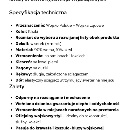
.
Specyfikacja techniczna
Przeznaczenie:
Wojsko Polskie – Wojska Lądowe
Kolor:
Khaki
Rozmiar: do wyboru z rozwijanej listy obok produktu
Dekolt:
w serek (V-neck)
Materiał:
90% wełna, 10% akryl
Wzmocnienia:
na ramionach i łokciach
Kieszeń:
na lewej piersi
Pagony:
na guziki
Rękawy:
długie, zakończone ściągaczem
Dół:
elastyczny ściągacz utrzymujący sweter na miejscu
Zalety
Odporny na rozciąganie i mechacenie
Wełniana dzianina gwarantuje ciepło i oddychalność
Wzmocnienia w miejscach narażonych na przetarcia
Oficjalny wojskowy styl –
idealny do rekonstrukcji,
służby, kolekcji
Pasuje do krawata i koszulo-bluzy wojskowej