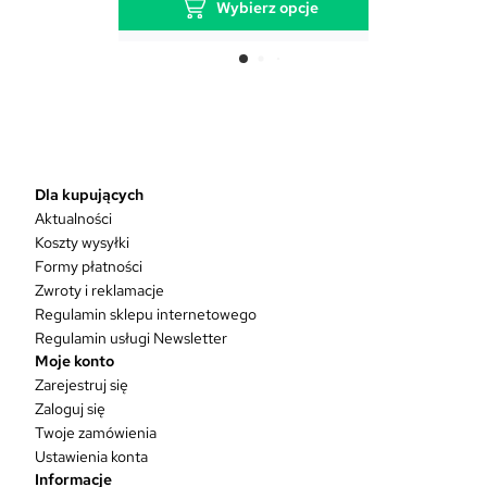
Wybierz opcje
T
e
n
p
r
o
d
Dla kupujących
u
Aktualności
k
Koszty wysyłki
t
Formy płatności
m
Zwroty i reklamacje
a
w
Regulamin sklepu internetowego
i
Regulamin usługi Newsletter
e
Moje konto
l
Zarejestruj się
e
Zaloguj się
w
Twoje zamówienia
a
Ustawienia konta
r
Informacje