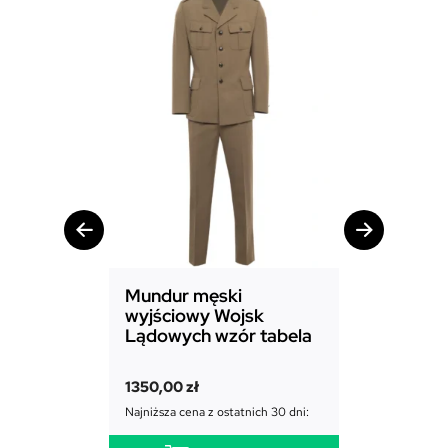
Mundur męski
Mundur d
wyjściowy Wojsk
Sił Powie
Lądowych wzór tabela
1850,00
zł
1350,00
zł
Najniższa cena
Najniższa cena z ostatnich 30 dni: