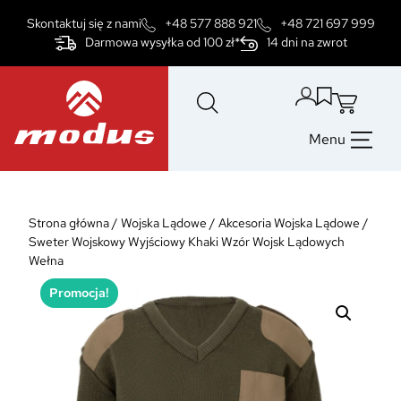
Przejdź
Skontaktuj się z nami
+48 577 888 921
+48 721 697 999
do
Darmowa wysyłka od 100 zł*
14 dni na zwrot
treści
Menu
Strona główna
/
Wojska Lądowe
/
Akcesoria Wojska Lądowe
/
Sweter Wojskowy Wyjściowy Khaki Wzór Wojsk Lądowych
Wełna
Promocja!