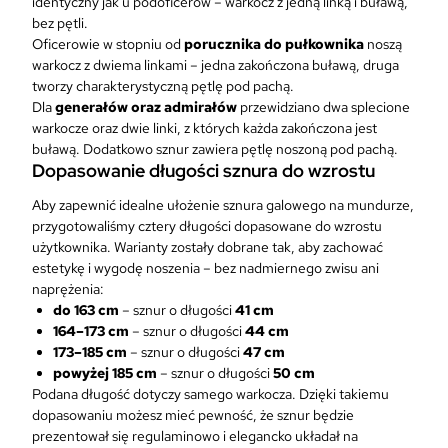
identyczny jak u podoficerów – warkocz z jedną linką i buławą,
bez pętli.
Oficerowie w stopniu od
porucznika do pułkownika
noszą
warkocz z dwiema linkami – jedna zakończona buławą, druga
tworzy charakterystyczną pętlę pod pachą.
Dla
generałów oraz admirałów
przewidziano dwa splecione
warkocze oraz dwie linki, z których każda zakończona jest
buławą. Dodatkowo sznur zawiera pętlę noszoną pod pachą.
Dopasowanie długości sznura do wzrostu
Aby zapewnić idealne ułożenie sznura galowego na mundurze,
przygotowaliśmy cztery długości dopasowane do wzrostu
użytkownika. Warianty zostały dobrane tak, aby zachować
estetykę i wygodę noszenia – bez nadmiernego zwisu ani
naprężenia:
do 163 cm
– sznur o długości
41 cm
164–173 cm
– sznur o długości
44 cm
173–185 cm
– sznur o długości
47 cm
powyżej 185 cm
– sznur o długości
50 cm
Podana długość dotyczy samego warkocza. Dzięki takiemu
dopasowaniu możesz mieć pewność, że sznur będzie
prezentował się regulaminowo i elegancko układał na