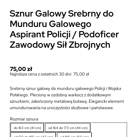
Sznur Galowy Srebrny do
Munduru Galowego
Aspirant Policji / Podoficer
Zawodowy Sił Zbrojnych
75,00
zł
Najniższa cena z ostatnich 30 dni:
75,00
zł
Srebrny sznur galowy do munduru galowego Policji i Wojska
Polskiego. Pleciony w ozdobny warkocz z dodatkowym
sznurkiem, zakończony metalową buławą. Elegancki element
umundurowania na uroczystości służbowe i państwowe.
Rozmiar sznura
do 163 cm (41 cm)
od 164 do 173 cm (44 cm)
od 173 do 185 cm (47 cm)
od 185 cm (50 cm)