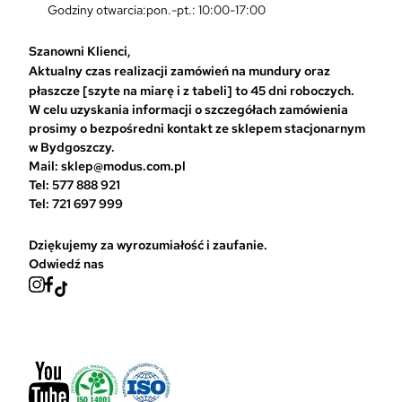
n
Godziny otwarcia:pon.-pt.: 10:00-17:00
a
w
Szanowni Klienci,
y
Aktualny czas realizacji zamówień na mundury oraz
b
płaszcze [szyte na miarę i z tabeli] to 45 dni roboczych.
r
W celu uzyskania informacji o szczegółach zamówienia
a
prosimy o bezpośredni kontakt ze sklepem stacjonarnym
ć
w Bydgoszczy.
n
Mail: sklep@modus.com.pl
a
Tel: 577 888 921
s
Tel: 721 697 999
t
r
Dziękujemy za wyrozumiałość i zaufanie.
o
Odwiedź nas
n
i
e
p
r
o
d
u