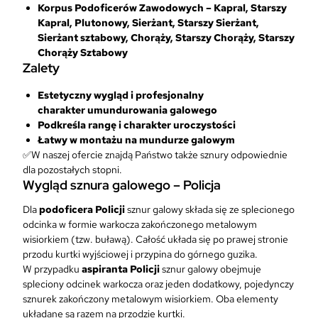
Korpus Podoficerów Zawodowych – Kapral, Starszy
Kapral, Plutonowy, Sierżant, Starszy Sierżant,
Sierżant sztabowy, Chorąży, Starszy Chorąży, Starszy
Chorąży Sztabowy
Zalety
Estetyczny wygląd i profesjonalny
charakter umundurowania galowego
Podkreśla rangę i charakter uroczystości
Łatwy w montażu na mundurze galowym
✅W naszej ofercie znajdą Państwo także sznury odpowiednie
dla pozostałych stopni.
Wygląd sznura galowego – Policja
Dla
podoficera Policji
sznur galowy składa się ze splecionego
odcinka w formie warkocza zakończonego metalowym
wisiorkiem (tzw. buławą). Całość układa się po prawej stronie
przodu kurtki wyjściowej i przypina do górnego guzika.
W przypadku
aspiranta Policji
sznur galowy obejmuje
spleciony odcinek warkocza oraz jeden dodatkowy, pojedynczy
sznurek zakończony metalowym wisiorkiem. Oba elementy
układane są razem na przodzie kurtki.