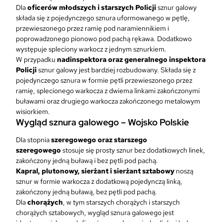
Dla
oficerów młodszych i starszych Policji
sznur galowy
składa się z pojedynczego sznura uformowanego w pętlę,
przewieszonego przez ramię pod naramiennikiem i
poprowadzonego pionowo pod pachą rękawa. Dodatkowo
występuje spleciony warkocz z jednym sznurkiem.
W przypadku
nadinspektora oraz generalnego inspektora
Policji
sznur galowy jest bardziej rozbudowany. Składa się z
pojedynczego sznura w formie pętli przewieszonego przez
ramię, splecionego warkocza z dwiema linkami zakończonymi
buławami oraz drugiego warkocza zakończonego metalowym
wisiorkiem.
Wygląd sznura galowego – Wojsko Polskie
Dla stopnia
szeregowego oraz starszego
szeregowego
stosuje się prosty sznur bez dodatkowych linek,
zakończony jedną buławą i bez pętli pod pachą.
Kapral, plutonowy, sierżant i sierżant sztabowy
noszą
sznur w formie warkocza z dodatkową pojedynczą linką,
zakończony jedną buławą, bez pętli pod pachą.
Dla
chorążych
, w tym starszych chorążych i starszych
chorążych sztabowych, wygląd sznura galowego jest