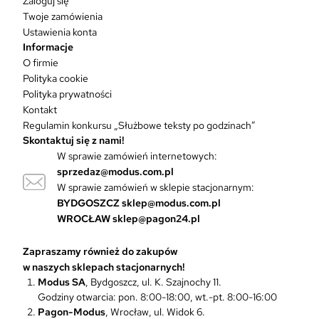
Zaloguj się
e
Twoje zamówienia
l
Ustawienia konta
e
Informacje
w
O firmie
a
Polityka cookie
r
Polityka prywatności
i
Kontakt
a
Regulamin konkursu „Służbowe teksty po godzinach”
n
Skontaktuj się z nami!
t
W sprawie zamówień internetowych:
ó
sprzedaz@modus.com.pl
w
W sprawie zamówień w sklepie stacjonarnym:
.
O
BYDGOSZCZ
sklep@modus.com.pl
p
WROCŁAW
sklep@pagon24.pl
c
j
Zapraszamy również do zakupów
e
w naszych sklepach stacjonarnych!
m
Modus SA
, Bydgoszcz, ul. K. Szajnochy 11.
o
Godziny otwarcia: pon. 8:00-18:00, wt.-pt. 8:00-16:00
ż
Pagon-Modus
, Wrocław, ul. Widok 6.