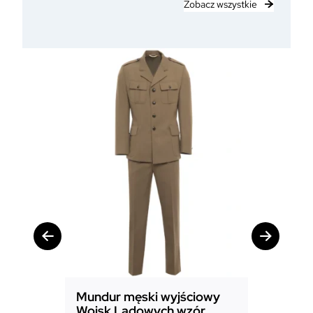
Zobacz wszystkie
Mundur męski wyjściowy
Mundur
Wojsk Lądowych wzór
Powiet