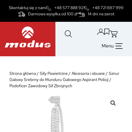
Przejdź
Skontaktuj się z nami
+48 577 888 921
+48 721 697 999
do
Darmowa wysyłka od 100 zł*
14 dni na zwrot
treści
Menu
Strona główna
/
Siły Powietrzne
/
Akcesoria i obuwie
/
Sznur
Galowy Srebrny do Munduru Galowego Aspirant Policji /
Podoficer Zawodowy Sił Zbrojnych