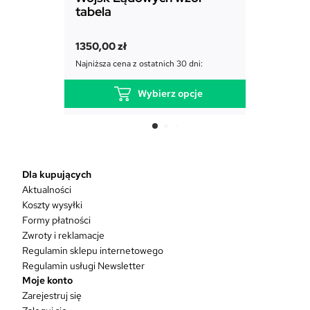
tabela
1850,00
1350,00
zł
Najniższa c
Najniższa cena z ostatnich 30 dni:
Wybierz opcje
T
e
n
p
r
Dla kupujących
o
Aktualności
d
Koszty wysyłki
u
Formy płatności
k
Zwroty i reklamacje
t
Regulamin sklepu internetowego
m
Regulamin usługi Newsletter
a
Moje konto
w
Zarejestruj się
i