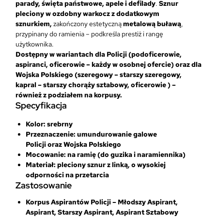
parady, święta państwowe, apele i defilady
.
Sznur
pleciony w ozdobny warkocz z dodatkowym
sznurkiem,
zakończony estetyczną
metalową buławą
,
przypinany do ramienia – podkreśla prestiż i rangę
użytkownika.
Dostępny w wariantach dla Policji (podoficerowie,
aspiranci, oficerowie – każdy w osobnej ofercie) oraz dla
Wojska Polskiego (szeregowy – starszy szeregowy,
kapral – starszy chorąży sztabowy, oficerowie ) –
również z podziałem na korpusy.
Specyfikacja
Kolor: srebrny
Przeznaczenie: umundurowanie
galowe
Policji
oraz
Wojska Polskiego
Mocowanie: na ramię (do guzika i naramiennika)
Materiał: pleciony sznur z linką, o wysokiej
odporności na przetarcia
Zastosowanie
Korpus Aspirantów Policji – Młodszy Aspirant,
Aspirant, Starszy Aspirant, Aspirant Sztabowy