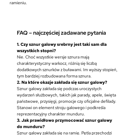
ramieniu.
FAQ – najczęściej zadawane pytania
1.
Czy sznur galowy srebrny jest taki sam dla
wszystkich stopni?
Nie. Choć wszystkie wersje sznura mają
charakterystyczny warkocz, różnią się liczbą
dodatkowych sznurków z buławami. Im wyższy stopień,
tym bardziej rozbudowana forma sznura.
2.
Na które okazje zakłada się sznur galowy?
Sznur galowy zakłada się podczas uroczystych
wydarzeń służbowych, takich jak parady, apele, święta
państwowe, przysięgi, promocje czy oficjalne defilady.
Stanowi on element stroju galowego i podkreśla
reprezentacyjny charakter munduru.
3.
Jak prawidłowo przymocować sznur galowy
do munduru?
Sznur galowy zakłada się na ramię. Pętla przechodzi