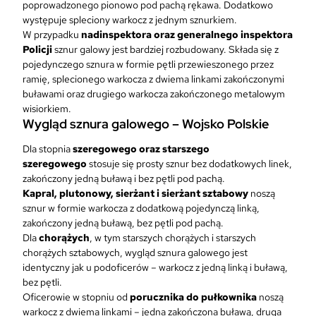
poprowadzonego pionowo pod pachą rękawa. Dodatkowo
występuje spleciony warkocz z jednym sznurkiem.
W przypadku
nadinspektora oraz generalnego inspektora
Policji
sznur galowy jest bardziej rozbudowany. Składa się z
pojedynczego sznura w formie pętli przewieszonego przez
ramię, splecionego warkocza z dwiema linkami zakończonymi
buławami oraz drugiego warkocza zakończonego metalowym
wisiorkiem.
Wygląd sznura galowego – Wojsko Polskie
Dla stopnia
szeregowego oraz starszego
szeregowego
stosuje się prosty sznur bez dodatkowych linek,
zakończony jedną buławą i bez pętli pod pachą.
Kapral, plutonowy, sierżant i sierżant sztabowy
noszą
sznur w formie warkocza z dodatkową pojedynczą linką,
zakończony jedną buławą, bez pętli pod pachą.
Dla
chorążych
, w tym starszych chorążych i starszych
chorążych sztabowych, wygląd sznura galowego jest
identyczny jak u podoficerów – warkocz z jedną linką i buławą,
bez pętli.
Oficerowie w stopniu od
porucznika do pułkownika
noszą
warkocz z dwiema linkami – jedna zakończona buławą, druga