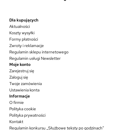
e
n
p
r
Dla kupujących
o
Aktualności
d
Koszty wysyłki
u
Formy płatności
k
Zwroty i reklamacje
t
Regulamin sklepu internetowego
m
Regulamin usługi Newsletter
a
Moje konto
w
Zarejestruj się
i
Zaloguj się
e
Twoje zamówienia
l
Ustawienia konta
e
Informacje
w
O firmie
a
Polityka cookie
r
Polityka prywatności
i
Kontakt
a
Regulamin konkursu „Służbowe teksty po godzinach”
n