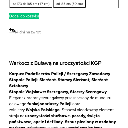
od 173 do 185 cm (47 cm)
od 185 cm (50 cm)
Dodaj do koszyka
14 dni na zwrot
Warkocz z Buławą na uroczystości KGP
Korpus: Podoficerów Policji / Szeregowy Zawodowy
Stopnie Policji: Sierżant, Starszy Sierżant, Sierżant
Sztabowy
Stopnie Wojskowe: Szeregowy, Starszy Szeregowy
Elegancki srebrny sznur galowy przeznaczony do munduru
galowego
funkcjonariuszy Policji
oraz
żołnierzy
Wojska
Polskiego
. Stanowi nieodzowny element
stroju na
uroczystości służbowe, parady, święta
państwowe, apele i defilady
.
Sznur pleciony w ozdobny
warkocz
, zakończony estetyczną
metalową buławą
,