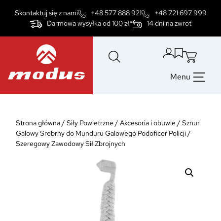
Przejdź
Skontaktuj się z nami
+48 577 888 921
+48 721 697 999
do
Darmowa wysyłka od 100 zł*
14 dni na zwrot
treści
Menu
Strona główna
/
Siły Powietrzne
/
Akcesoria i obuwie
/
Sznur
Galowy Srebrny do Munduru Galowego Podoficer Policji /
Szeregowy Zawodowy Sił Zbrojnych