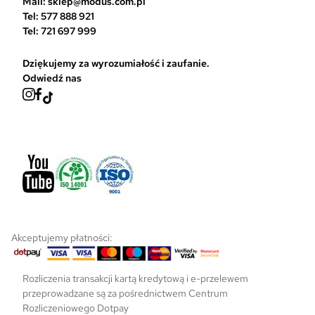
Mail: sklep@modus.com.pl
a
Tel: 577 888 921
s
Tel: 721 697 999
t
r
Dziękujemy za wyrozumiałość i zaufanie.
o
Odwiedź nas
n
i
e
p
r
o
d
u
k
t
u
Akceptujemy płatności:
Rozliczenia transakcji kartą kredytową i e-przelewem
przeprowadzane są za pośrednictwem Centrum
Rozliczeniowego Dotpay