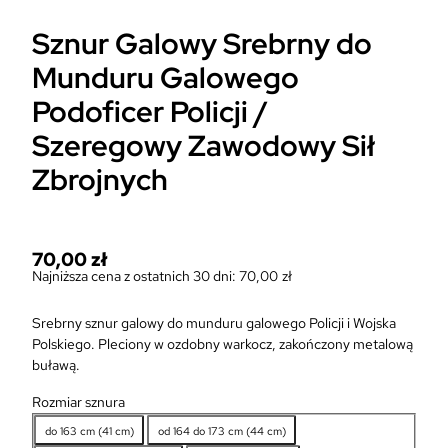
Sznur Galowy Srebrny do
Munduru Galowego
Podoficer Policji /
Szeregowy Zawodowy Sił
Zbrojnych
70,00
zł
Najniższa cena z ostatnich 30 dni:
70,00
zł
Srebrny sznur galowy do munduru galowego Policji i Wojska
Polskiego. Pleciony w ozdobny warkocz, zakończony metalową
buławą.
Rozmiar sznura
do 163 cm (41 cm)
od 164 do 173 cm (44 cm)