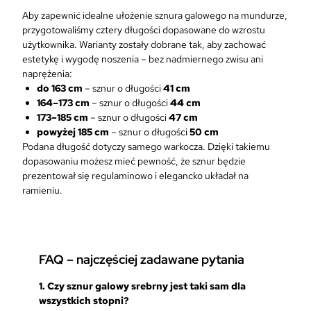
Aby zapewnić idealne ułożenie sznura galowego na mundurze,
przygotowaliśmy cztery długości dopasowane do wzrostu
użytkownika. Warianty zostały dobrane tak, aby zachować
estetykę i wygodę noszenia – bez nadmiernego zwisu ani
naprężenia:
do 163 cm
– sznur o długości
41 cm
164–173 cm
– sznur o długości
44 cm
173–185 cm
– sznur o długości
47 cm
powyżej 185 cm
– sznur o długości
50 cm
Podana długość dotyczy samego warkocza. Dzięki takiemu
dopasowaniu możesz mieć pewność, że sznur będzie
prezentował się regulaminowo i elegancko układał na
ramieniu.
FAQ – najczęściej zadawane pytania
1.
Czy sznur galowy srebrny jest taki sam dla
wszystkich stopni?