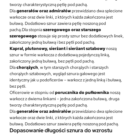
tworzy charakterystyczną pętlę pod pachą.
Dla
generałów oraz admirałów
przewidziano dwa splecione
warkocze oraz dwie linki, z których każda zakończona jest
buławą. Dodatkowo sznur zawiera pętlę noszoną pod
pachą.Dla stopnia
szeregowego oraz starszego
szeregowego
stosuje się prosty sznur bez dodatkowych linek,
zakończony jedną buławą i bez pętli pod pachą.
Kapral, plutonowy, sierżant i sierżant sztabowy
noszą
sznur w formie warkocza z dodatkową pojedynczą linką,
zakończony jedną buławą, bez pętli pod pachą.
Dla
chorążych
, w tym starszych chorążych i starszych
chorążych sztabowych, wygląd sznura galowego jest
identyczny jak u podoficerów – warkocz z jedną linką i buławą,
bez pętli.
Oficerowie w stopniu od
porucznika do pułkownika
noszą
warkocz z dwiema linkami – jedna zakończona buławą, druga
tworzy charakterystyczną pętlę pod pachą.
Dla
generałów oraz admirałów
przewidziano dwa splecione
warkocze oraz dwie linki, z których każda zakończona jest
buławą. Dodatkowo sznur zawiera pętlę noszoną pod pachą.
Dopasowanie długości sznura do wzrostu