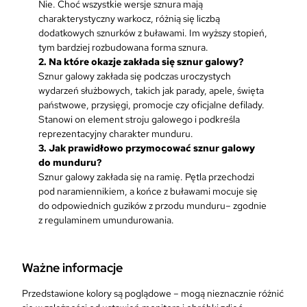
Nie. Choć wszystkie wersje sznura mają
charakterystyczny warkocz, różnią się liczbą
dodatkowych sznurków z buławami. Im wyższy stopień,
tym bardziej rozbudowana forma sznura.
2.
Na które okazje zakłada się sznur galowy?
Sznur galowy zakłada się podczas uroczystych
wydarzeń służbowych, takich jak parady, apele, święta
państwowe, przysięgi, promocje czy oficjalne defilady.
Stanowi on element stroju galowego i podkreśla
reprezentacyjny charakter munduru.
3.
Jak prawidłowo przymocować sznur galowy
do munduru?
Sznur galowy zakłada się na ramię. Pętla przechodzi
pod naramiennikiem, a końce z buławami mocuje się
do odpowiednich guzików z przodu munduru– zgodnie
z regulaminem umundurowania.
Ważne informacje
Przedstawione kolory są poglądowe – mogą nieznacznie różnić