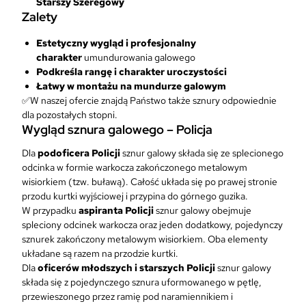
Starszy Szeregowy
Zalety
Estetyczny wygląd i profesjonalny
charakter
umundurowania galowego
Podkreśla rangę i charakter uroczystości
Łatwy w montażu na mundurze galowym
✅W naszej ofercie znajdą Państwo także sznury odpowiednie
dla pozostałych stopni.
Wygląd sznura galowego – Policja
Dla
podoficera Policji
sznur galowy składa się ze splecionego
odcinka w formie warkocza zakończonego metalowym
wisiorkiem (tzw. buławą). Całość układa się po prawej stronie
przodu kurtki wyjściowej i przypina do górnego guzika.
W przypadku
aspiranta Policji
sznur galowy obejmuje
spleciony odcinek warkocza oraz jeden dodatkowy, pojedynczy
sznurek zakończony metalowym wisiorkiem. Oba elementy
układane są razem na przodzie kurtki.
Dla
oficerów młodszych i starszych Policji
sznur galowy
składa się z pojedynczego sznura uformowanego w pętlę,
przewieszonego przez ramię pod naramiennikiem i