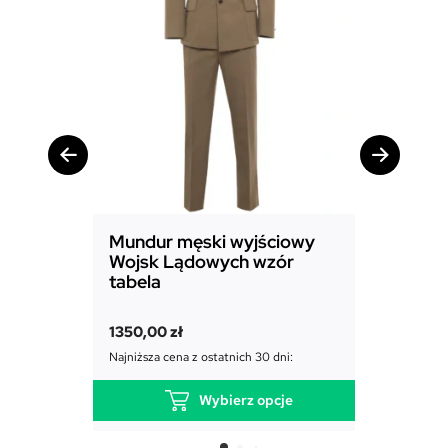
Mundur męski wyjściowy
Mundur
Wojsk Lądowych wzór
Powiet
tabela
1850,00
1350,00
zł
Najniższa c
Najniższa cena z ostatnich 30 dni:
Wybierz opcje
T