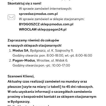
Skontaktuj się z nami!
t
W sprawie zamówień internetowych:
ó
sprzedaz@modus.com.pl
w
W sprawie zamówień w sklepie stacjonarnym:
.
O
BYDGOSZCZ
sklep@modus.com.pl
p
WROCŁAW
sklep@pagon24.pl
c
j
Zapraszamy również do zakupów
e
w naszych sklepach stacjonarnych!
m
Modus SA
, Bydgoszcz, ul. K. Szajnochy 11.
o
Godziny otwarcia: pon. 8:00-18:00, wt.-pt. 8:00-16:00
ż
Pagon-Modus
, Wrocław, ul. Widok 6.
n
Godziny otwarcia:pon.-pt.: 10:00-17:00
a
w
Szanowni Klienci,
y
Aktualny czas realizacji zamówień na mundury oraz
b
płaszcze [szyte na miarę i z tabeli] to 45 dni roboczych.
r
W celu uzyskania informacji o szczegółach zamówienia
a
prosimy o bezpośredni kontakt ze sklepem stacjonarnym
ć
w Bydgoszczy.
n