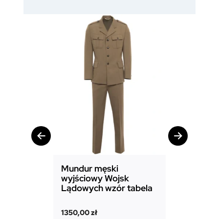
Mundur męski
Mundur d
wyjściowy Wojsk
Sił Powie
Lądowych wzór tabela
1850,00
zł
1350,00
zł