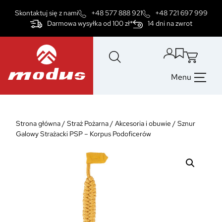
Przejdź
Skontaktuj się z nami
+48 577 888 921
+48 721 697 999
do
Darmowa wysyłka od 100 zł*
14 dni na zwrot
treści
Menu
Strona główna
/
Straż Pożarna
/
Akcesoria i obuwie
/
Sznur
Galowy Strażacki PSP – Korpus Podoficerów