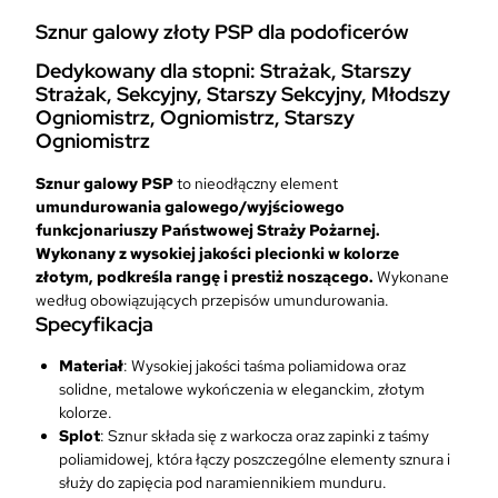
r
Sznur galowy złoty PSP dla podoficerów
G
a
Dedykowany dla stopni: Strażak, Starszy
l
Strażak, Sekcyjny, Starszy Sekcyjny, Młodszy
o
Ogniomistrz, Ogniomistrz, Starszy
w
Ogniomistrz
y
S
Sznur galowy PSP
to nieodłączny element
t
umundurowania galowego/wyjściowego
r
funkcjonariuszy Państwowej Straży Pożarnej.
a
Wykonany z wysokiej jakości plecionki w
kolorze
ż
złotym
,
podkreśla rangę i prestiż noszącego
.
Wykonane
a
według obowiązujących przepisów umundurowania.
c
Specyfikacja
k
i
Materiał
: Wysokiej jakości taśma poliamidowa oraz
P
solidne, metalowe wykończenia w eleganckim, złotym
S
kolorze.
P
Splot
: Sznur składa się z warkocza oraz zapinki z taśmy
–
poliamidowej, która łączy poszczególne elementy sznura i
K
służy do zapięcia pod naramiennikiem munduru.