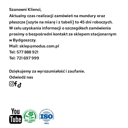
b
r
Szanowni Klienci,
a
Aktualny czas realizacji zamówień na mundury oraz
ć
płaszcze [szyte na miarę i z tabeli] to 45 dni roboczych.
n
W celu uzyskania informacji o szczegółach zamówienia
a
prosimy o bezpośredni kontakt ze sklepem stacjonarnym
s
w Bydgoszczy.
t
Mail: sklep@modus.com.pl
r
Tel: 577 888 921
o
Tel: 721 697 999
n
i
Dziękujemy za wyrozumiałość i zaufanie.
e
Odwiedź nas
p
r
o
d
u
k
t
u