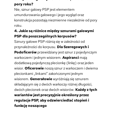
pory roku?
Nie, sznur galowy PSP jest elementem
umundurowania galowego i jego wygląd oraz
konstrukcja pozostają niezmienne niezależnie od pory
roku.
4. Jakie są różnice między sznurami galowymi
PSP dla poszczególnych korpusów?
Sznury galowe PSP różnią się w zależności od
przynależności do korpusu.
Dla Szeregowych i
Podoficerów
przewidziany jest sznur z pojedynczym
warkoczem i jednym wisiorem.
Aspiranci
mają
dodatkową pojedynczą plecionkę (linkę) oraz jeden
wisior.
Oficerowie
noszą sznur z warkoczem i dwiema
plecionkami „linkami” zakończonymi jednym
wisiorem.
Generałowie
wyróżniają się sznurem
składającym się z dwóch warkoczy różnej długości,
dwóch plecionek oraz dwóch wisiorów.
Każdy z tych
wariantów jest precyzyjnie określony przez
regulacje PSP, aby odzwierciedlać stopień i
funkcję noszącego