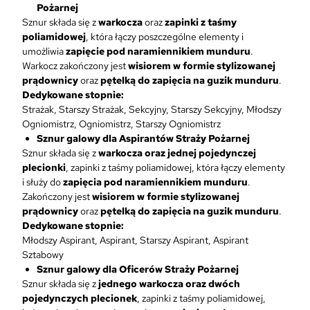
Pożarnej
Sznur składa się z
warkocza
oraz
zapinki z taśmy
poliamidowej
, która łączy poszczególne elementy i
umożliwia
zapięcie pod naramiennikiem munduru
.
Warkocz zakończony jest
wisiorem w formie stylizowanej
prądownicy
oraz
pętelką do zapięcia na guzik munduru
.
Dedykowane stopnie:
Strażak, Starszy Strażak, Sekcyjny, Starszy Sekcyjny, Młodszy
Ogniomistrz, Ogniomistrz, Starszy Ogniomistrz
Sznur galowy dla Aspirantów Straży Pożarnej
Sznur składa się z
warkocza oraz jednej pojedynczej
plecionki
, zapinki z taśmy poliamidowej, która łączy elementy
i służy do
zapięcia pod naramiennikiem munduru
.
Zakończony jest
wisiorem w formie stylizowanej
prądownicy
oraz
pętelką do zapięcia na guzik munduru
.
Dedykowane stopnie:
Młodszy Aspirant, Aspirant, Starszy Aspirant, Aspirant
Sztabowy
Sznur galowy dla Oficerów Straży Pożarnej
Sznur składa się z
jednego warkocza oraz dwóch
pojedynczych plecionek
, zapinki z taśmy poliamidowej,