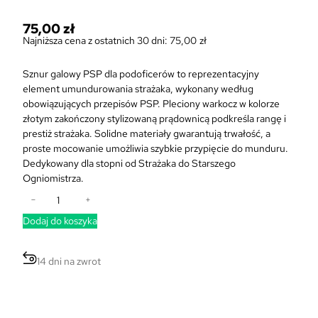
75,00
zł
Najniższa cena z ostatnich 30 dni:
75,00
zł
Sznur galowy PSP dla podoficerów to reprezentacyjny
element umundurowania strażaka, wykonany według
obowiązujących przepisów PSP. Pleciony warkocz w kolorze
złotym zakończony stylizowaną prądownicą podkreśla rangę i
prestiż strażaka. Solidne materiały gwarantują trwałość, a
proste mocowanie umożliwia szybkie przypięcie do munduru.
Dedykowany dla stopni od Strażaka do Starszego
Ogniomistrza.
i
−
+
l
Dodaj do koszyka
o
ś
ć
14 dni na zwrot
S
z
n
u