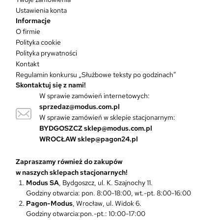
a
Ustawienia konta
r
Informacje
i
O firmie
a
Polityka cookie
n
Polityka prywatności
t
Kontakt
ó
Regulamin konkursu „Służbowe teksty po godzinach”
w
Skontaktuj się z nami!
.
W sprawie zamówień internetowych:
O
sprzedaz@modus.com.pl
p
W sprawie zamówień w sklepie stacjonarnym:
c
BYDGOSZCZ
sklep@modus.com.pl
j
WROCŁAW
sklep@pagon24.pl
e
m
Zapraszamy również do zakupów
o
w naszych sklepach stacjonarnych!
ż
Modus SA
, Bydgoszcz, ul. K. Szajnochy 11.
n
Godziny otwarcia: pon. 8:00-18:00, wt.-pt. 8:00-16:00
a
Pagon-Modus
, Wrocław, ul. Widok 6.
w
Godziny otwarcia:pon.-pt.: 10:00-17:00
y