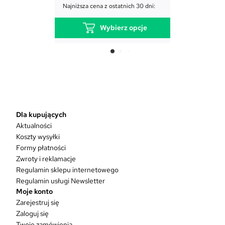
Najniższa cena
Najniższa cena z ostatnich 30 dni:
Wybierz opcje
T
e
n
p
r
o
d
Dla kupujących
u
Aktualności
k
Koszty wysyłki
t
Formy płatności
m
Zwroty i reklamacje
a
w
Regulamin sklepu internetowego
i
Regulamin usługi Newsletter
e
Moje konto
l
Zarejestruj się
e
Zaloguj się
w
Twoje zamówienia