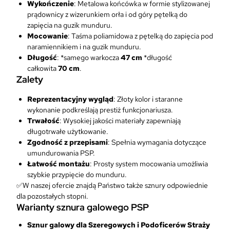
o
Wykończenie
: Metalowa końcówka w formie stylizowanej
r
prądownicy z wizerunkiem orła i od góry pętelką do
p
zapięcia na guzik munduru.
u
Mocowanie
: Taśma poliamidowa z pętelką do zapięcia pod
s
naramiennikiem i na guzik munduru.
P
Długość
: *samego warkocza
47 cm
*długość
o
całkowita
70 cm
.
d
Zalety
o
Reprezentacyjny wygląd
: Złoty kolor i staranne
f
wykonanie podkreślają prestiż funkcjonariusza.
i
Trwałość
: Wysokiej jakości materiały zapewniają
c
długotrwałe użytkowanie.
e
Zgodność z przepisami
: Spełnia wymagania dotyczące
r
umundurowania PSP.
ó
Łatwość montażu
: Prosty system mocowania umożliwia
w
szybkie przypięcie do munduru.
✅W naszej ofercie znajdą Państwo także sznury odpowiednie
dla pozostałych stopni.
Warianty sznura galowego PSP
Sznur galowy dla Szeregowych i Podoficerów Straży