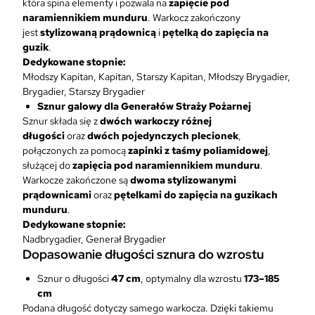
która spina elementy i pozwala na
zapięcie pod
naramiennikiem munduru
. Warkocz zakończony
jest
stylizowaną prądownicą
i
pętelką do zapięcia na
guzik
.
Dedykowane stopnie:
Młodszy Kapitan, Kapitan, Starszy Kapitan, Młodszy Brygadier,
Brygadier, Starszy Brygadier
Sznur galowy dla Generałów Straży Pożarnej
Sznur składa się z
dwóch warkoczy różnej
długości
oraz
dwóch pojedynczych plecionek
,
połączonych za pomocą
zapinki z taśmy poliamidowej
,
służącej do
zapięcia pod naramiennikiem munduru
.
Warkocze zakończone są
dwoma stylizowanymi
prądownicami
oraz
pętelkami do zapięcia na guzikach
munduru
.
Dedykowane stopnie:
Nadbrygadier, Generał Brygadier
Dopasowanie długości sznura do wzrostu
Sznur o długości
47 cm
, optymalny dla wzrostu
173–185
cm
Podana długość dotyczy samego warkocza. Dzięki takiemu