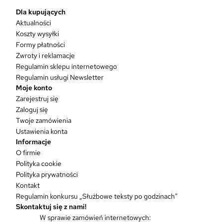
p
r
Dla kupujących
o
Aktualności
d
Koszty wysyłki
u
Formy płatności
k
Zwroty i reklamacje
t
Regulamin sklepu internetowego
m
Regulamin usługi Newsletter
a
Moje konto
w
Zarejestruj się
i
Zaloguj się
e
Twoje zamówienia
l
Ustawienia konta
e
Informacje
w
O firmie
a
Polityka cookie
r
Polityka prywatności
i
Kontakt
a
Regulamin konkursu „Służbowe teksty po godzinach”
n
Skontaktuj się z nami!
t
W sprawie zamówień internetowych:
ó