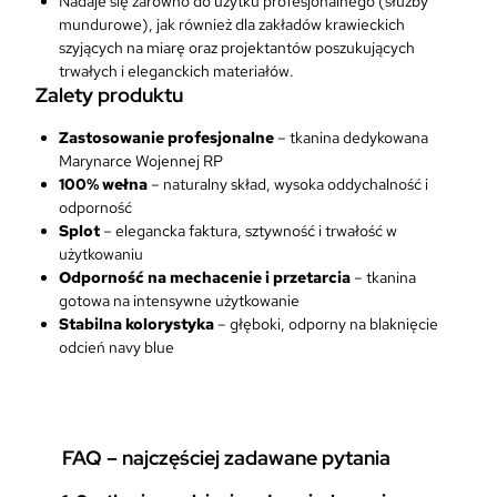
Nadaje się zarówno do użytku profesjonalnego (służby
k
mundurowe), jak również dla zakładów krawieckich
a
szyjących na miarę oraz projektantów poszukujących
W
trwałych i eleganckich materiałów.
o
Zalety produktu
j
e
Zastosowanie profesjonalne
– tkanina dedykowana
n
Marynarce Wojennej RP
n
100% wełna
– naturalny skład, wysoka oddychalność i
a
odporność
1
Splot
– elegancka faktura, sztywność i trwałość w
0
użytkowaniu
0
Odporność na mechacenie i przetarcia
– tkanina
%
gotowa na intensywne użytkowanie
W
Stabilna kolorystyka
– głęboki, odporny na blaknięcie
e
odcień navy blue
ł
n
a
FAQ – najczęściej zadawane pytania