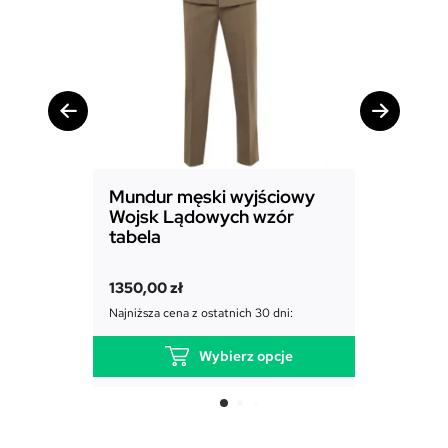
Mundur męski wyjściowy
Mundur
Wojsk Lądowych wzór
Powiet
tabela
1850,00
1350,00
zł
Najniższa c
Najniższa cena z ostatnich 30 dni:
Wybierz opcje
T
e
n