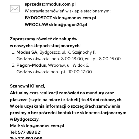
sprzedaz@modus.com.pl
w
W sprawie zamówień w sklepie stacjonarnym:
.
O
BYDGOSZCZ
sklep@modus.com.pl
p
WROCŁAW
sklep@pagon24.pl
c
j
Zapraszamy również do zakupów
e
w naszych sklepach stacjonarnych!
m
Modus SA
, Bydgoszcz, ul. K. Szajnochy 11.
o
Godziny otwarcia: pon. 8:00-18:00, wt.-pt. 8:00-16:00
ż
Pagon-Modus
, Wrocław, ul. Widok 6.
n
Godziny otwarcia:pon.-pt.: 10:00-17:00
a
w
Szanowni Klienci,
y
Aktualny czas realizacji zamówień na mundury oraz
b
płaszcze [szyte na miarę i z tabeli] to 45 dni roboczych.
r
W celu uzyskania informacji o szczegółach zamówienia
a
prosimy o bezpośredni kontakt ze sklepem stacjonarnym
ć
w Bydgoszczy.
n
Mail: sklep@modus.com.pl
a
Tel: 577 888 921
s
Tel: 721 697 999