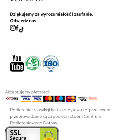
t
r
Dziękujemy za wyrozumiałość i zaufanie.
o
Odwiedź nas
n
i
e
p
r
o
d
u
k
t
u
Akceptujemy płatności:
Rozliczenia transakcji kartą kredytową i e-przelewem
przeprowadzane są za pośrednictwem Centrum
Rozliczeniowego Dotpay