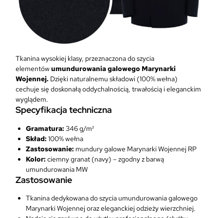
a
K
o
l
o
r
Tkanina wysokiej klasy, przeznaczona do szycia
N
elementów
umundurowania galowego Marynarki
a
Wojennej.
Dzięki naturalnemu składowi (100% wełna)
v
cechuje się doskonałą oddychalnością, trwałością i eleganckim
y
wyglądem.
B
Specyfikacja techniczna
l
u
Gramatura:
346 g/m²
e
Skład:
100% wełna
M
Zastosowanie:
mundury galowe Marynarki Wojennej RP
a
Kolor:
ciemny granat (navy) – zgodny z barwą
r
umundurowania MW
Zastosowanie
y
n
Tkanina dedykowana do szycia umundurowania galowego
a
Marynarki Wojennej oraz eleganckiej odzieży wierzchniej.
r