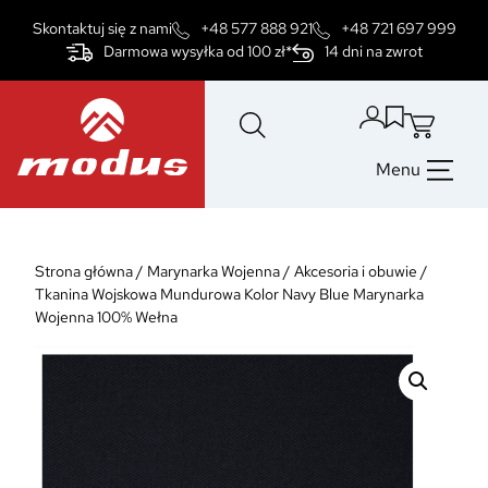
Przejdź
Skontaktuj się z nami
+48 577 888 921
+48 721 697 999
do
Darmowa wysyłka od 100 zł*
14 dni na zwrot
treści
Menu
Strona główna
/
Marynarka Wojenna
/
Akcesoria i obuwie
/
Tkanina Wojskowa Mundurowa Kolor Navy Blue Marynarka
Wojenna 100% Wełna