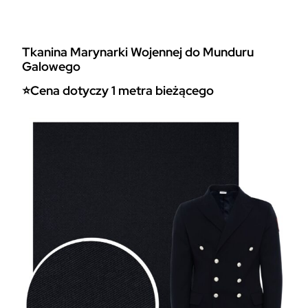
a
n
i
Tkanina Marynarki Wojennej do Munduru
n
Galowego
a
W
⭐Cena dotyczy 1 metra bieżącego
o
j
s
k
o
w
a
M
u
n
d
u
r
o
w