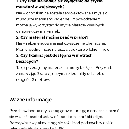
1.
Czy tkanina nadaje się wyłącznie do szycia
mundurów wojskowych?
Nie – choć tkanina została zaprojektowana z myślą o
mundurze Marynarki Wojennej, z powodzeniem
można ją wykorzystać do szycia płaszczy cywilnych,
garsonek czy marynarek.
2.
Czy materiał można prać w pralce?
Nie – rekomendowane jest czyszczenie chemiczne.
Pranie wodne może naruszyć strukturę włókien i kolor.
3. Czy tkanina jest dostępna w metrach
bieżących?
Tak, sprzedajemy materiał na metry bieżące. Przykład:
zamawiając 3 sztuki, otrzymasz jednolity odcinek o
długości 3 metrów.
Ważne informacje
Przedstawione kolory są poglądowe – mogą nieznacznie różnić
się w zależności od ustawień monitora i obróbki zdjęć.
Rzeczywiste wymiary mogą się różnić od podanych w opisie –
tolerancja błędu wynosi +/- 5%.