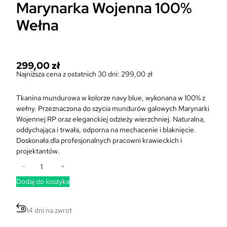
Marynarka Wojenna 100%
Wełna
299,00
zł
Najniższa cena z ostatnich 30 dni:
299,00
zł
Tkanina mundurowa w kolorze navy blue, wykonana w 100% z
wełny. Przeznaczona do szycia mundurów galowych Marynarki
Wojennej RP oraz eleganckiej odzieży wierzchniej. Naturalna,
oddychająca i trwała, odporna na mechacenie i blaknięcie.
Doskonała dla profesjonalnych pracowni krawieckich i
projektantów.
i
−
+
l
Dodaj do koszyka
o
ś
ć
14 dni na zwrot
T
k