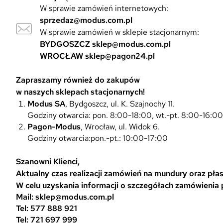
W sprawie zamówień internetowych:
sprzedaz@modus.com.pl
W sprawie zamówień w sklepie stacjonarnym:
BYDGOSZCZ
sklep@modus.com.pl
WROCŁAW
sklep@pagon24.pl
Zapraszamy również do zakupów
w naszych sklepach stacjonarnych!
Modus SA
, Bydgoszcz, ul. K. Szajnochy 11.
Godziny otwarcia: pon. 8:00-18:00, wt.-pt. 8:00-16:0
Pagon-Modus
, Wrocław, ul. Widok 6.
Godziny otwarcia:pon.-pt.: 10:00-17:00
Szanowni Klienci,
Aktualny czas realizacji zamówień na mundury oraz płasz
W celu uzyskania informacji o szczegółach zamówienia
Mail: sklep@modus.com.pl
Tel: 577 888 921
Tel: 721 697 999