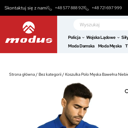
Przejdź
Skontaktuj się z nami
+48 577 888 921
+48 721 697 999
do
treści
Szukaj
Policja
Wojska Lądowe
Sił
Moda Damska
Moda Męska
T
Strona główna
/
Bez kategorii
/
Koszulka Polo Męska Bawełna Nieb