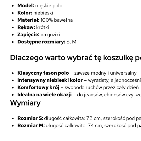
Model:
męskie polo
Kolor:
niebieski
Materiał:
100% bawełna
Rękaw:
krótki
Zapięcie:
na guziki
Dostępne rozmiary:
S, M
Dlaczego warto wybrać tę koszulkę p
Klasyczny fason polo
– zawsze modny i uniwersalny
Intensywny niebieski kolor
– wyrazisty, a jednocześn
Komfortowy krój
– swoboda ruchów przez cały dzień
Idealna na wiele okazji
– do jeansów, chinosów czy sz
Wymiary
Rozmiar S:
długość całkowita: 72 cm, szerokość pod p
Rozmiar M:
długość całkowita: 74 cm, szerokość pod p