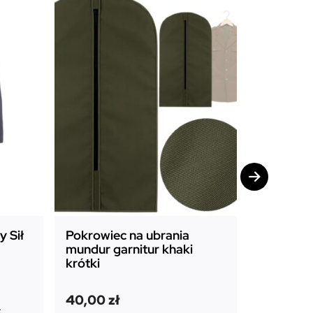
Promocja!
 Sił
Pokrowiec na ubrania
Pokrowie
mundur garnitur khaki
mundur g
krótki
długi
P
A
45,00
zł
40,00
zł
i
k
65,00
zł
: