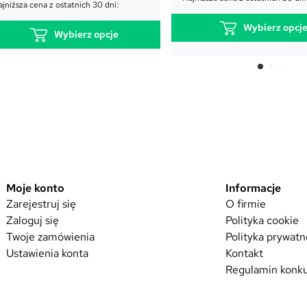
jniższa cena z ostatnich 30 dni:
Wybierz opcj
Wybierz opcje
T
T
e
e
n
n
p
p
r
r
o
o
d
d
u
Moje konto
Informacje
u
k
Zarejestruj się
O firmie
k
Zaloguj się
Polityka cookie
t
t
Twoje zamówienia
Polityka prywatn
m
m
Ustawienia konta
Kontakt
a
a
Regulamin konku
w
w
i
i