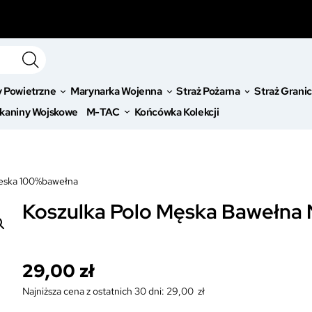
y Powietrzne
Marynarka Wojenna
Straż Pożarna
Straż Grani
kaniny Wojskowe
M-TAC
Końcówka Kolekcji
ieska 100%bawełna
Koszulka Polo Męska Bawełna
29,00
zł
Najniższa cena z ostatnich 30 dni:
29,00
zł