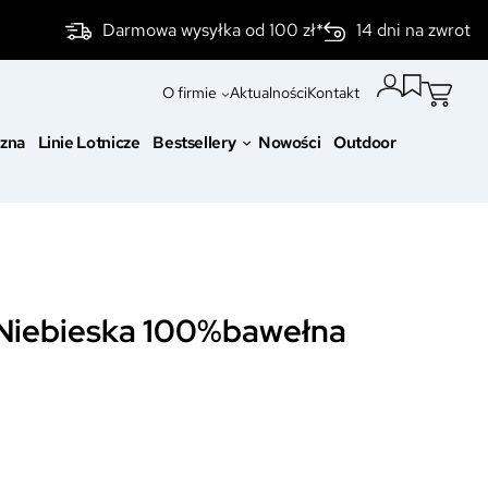
Darmowa wysyłka od 100 zł*
14 dni na zwrot
O firmie
Aktualności
Kontakt
czna
Linie Lotnicze
Bestsellery
Nowości
Outdoor
 Niebieska 100%bawełna