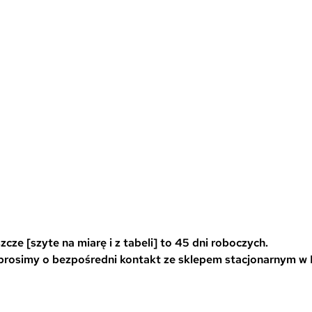
e
e
l
l
e
e
w
w
a
a
r
r
i
i
a
a
0
n
n
t
t
ó
ó
w
w
cze [szyte na miarę i z tabeli] to 45 dni roboczych.
.
.
 prosimy o bezpośredni kontakt ze sklepem stacjonarnym w
O
O
p
p
c
c