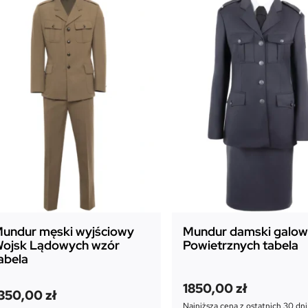
undur męski wyjściowy
Mundur damski galowy
ojsk Lądowych wzór
Powietrznych tabela
abela
1850,00
zł
350,00
zł
Najniższa cena z ostatnich 30 dni