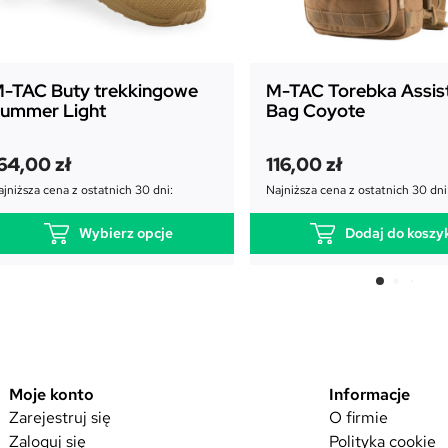
-TAC Buty trekkingowe
M-TAC Torebka Assis
ummer Light
Bag Coyote
64,00
zł
116,00
zł
jniższa cena z ostatnich 30 dni:
Najniższa cena z ostatnich 30 dni
Wybierz opcje
Dodaj do koszy
T
e
n
p
r
Moje konto
Informacje
o
Zarejestruj się
O firmie
d
Zaloguj się
Polityka cookie