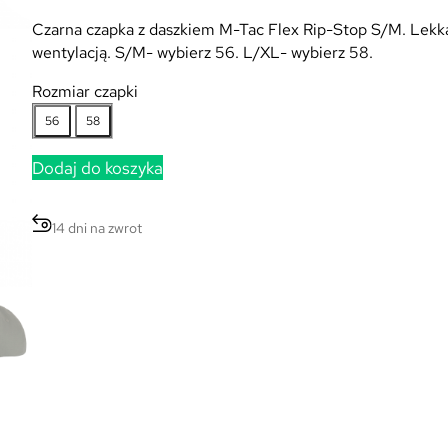
Czarna czapka z daszkiem M-Tac Flex Rip-Stop S/M. Lekka, 
wentylacją. S/M- wybierz 56. L/XL- wybierz 58.
Rozmiar czapki
56
58
Dodaj do koszyka
14 dni na zwrot