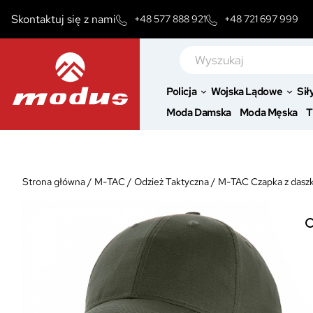
Przejdź
Skontaktuj się z nami
+48 577 888 921
+48 721 697 999
do
treści
Szukaj
Policja
Wojska Lądowe
Sił
Moda Damska
Moda Męska
T
Strona główna
/
M-TAC
/
Odzież Taktyczna
/
M-TAC Czapka z daszk