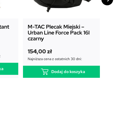
tant
M-TAC Plecak Miejski –
M-TAC Nó
Urban Line Force Pack 16l
8
czarny
41,00
zł
154,00
zł
:
Najniższa cena
Najniższa cena z ostatnich 30 dni:
ka
Dodaj do koszyka