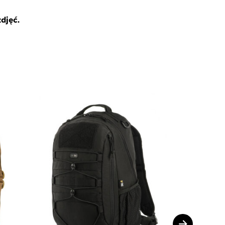
djęć.