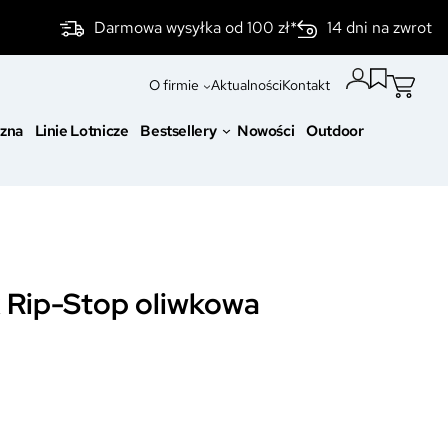
Darmowa wysyłka od 100 zł*
14 dni na zwrot
O firmie
Aktualności
Kontakt
czna
Linie Lotnicze
Bestsellery
Nowości
Outdoor
 Rip-Stop oliwkowa