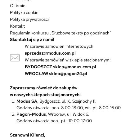
r
O firmie
i
Polityka cookie
a
Polityka prywatności
n
Kontakt
t
Regulamin konkursu „Służbowe teksty po godzinach”
ó
Skontaktuj się z nami!
w
W sprawie zamówień internetowych:
.
sprzedaz@modus.com.pl
O
W sprawie zamówień w sklepie stacjonarnym:
p
BYDGOSZCZ
sklep@modus.com.pl
c
WROCŁAW
sklep@pagon24.pl
j
e
Zapraszamy również do zakupów
m
w naszych sklepach stacjonarnych!
o
Modus SA
, Bydgoszcz, ul. K. Szajnochy 11.
ż
Godziny otwarcia: pon. 8:00-18:00, wt.-pt. 8:00-16:00
n
Pagon-Modus
, Wrocław, ul. Widok 6.
a
Godziny otwarcia:pon.-pt.: 10:00-17:00
w
y
b
Szanowni Klienci,