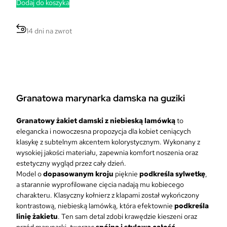
Dodaj do koszyka
14 dni na zwrot
Granatowa marynarka damska
na guziki
Granatowy żakiet damski z niebieską lamówką
to
elegancka i nowoczesna propozycja dla kobiet ceniących
klasykę z subtelnym akcentem kolorystycznym. Wykonany z
wysokiej jakości materiału, zapewnia komfort noszenia oraz
estetyczny wygląd przez cały dzień.
Model o
dopasowanym
kroju
pięknie
podkreśla sylwetkę
,
a starannie wyprofilowane cięcia nadają mu kobiecego
charakteru. Klasyczny kołnierz z klapami został wykończony
kontrastową, niebieską lamówką, która efektownie
podkreśla
linię żakietu
. Ten sam detal zdobi krawędzie kieszeni oraz
przód marynarki, tworząc
spójną i stylową całość.