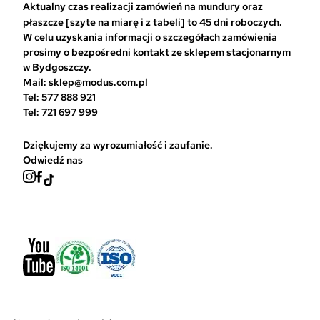
r
Aktualny czas realizacji zamówień na mundury oraz
a
płaszcze [szyte na miarę i z tabeli] to 45 dni roboczych.
ć
W celu uzyskania informacji o szczegółach zamówienia
n
prosimy o bezpośredni kontakt ze sklepem stacjonarnym
a
w Bydgoszczy.
s
Mail: sklep@modus.com.pl
t
Tel: 577 888 921
r
Tel: 721 697 999
o
n
Dziękujemy za wyrozumiałość i zaufanie.
i
Odwiedź nas
e
p
r
o
d
u
k
t
u