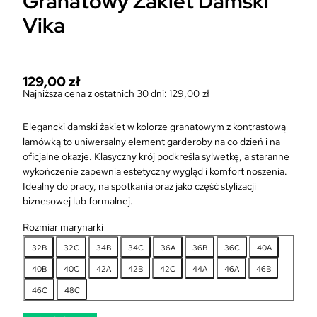
Granatowy Żakiet Damski
Vika
129,00
zł
Najniższa cena z ostatnich 30 dni:
129,00
zł
Elegancki damski żakiet w kolorze granatowym z kontrastową
lamówką to uniwersalny element garderoby na co dzień i na
oficjalne okazje. Klasyczny krój podkreśla sylwetkę, a staranne
wykończenie zapewnia estetyczny wygląd i komfort noszenia.
Idealny do pracy, na spotkania oraz jako część stylizacji
biznesowej lub formalnej.
Rozmiar marynarki
32B
32C
34B
34C
36A
36B
36C
40A
40B
40C
42A
42B
42C
44A
46A
46B
46C
48C