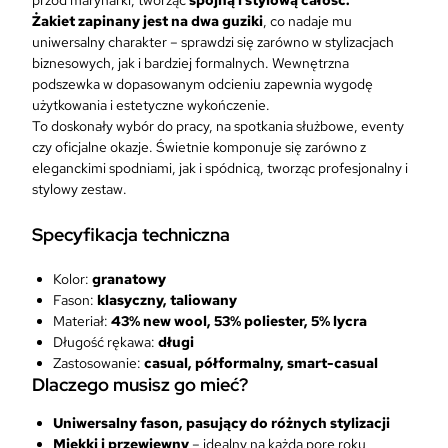
Żakiet zapinany jest na dwa guziki
, co nadaje mu
uniwersalny charakter – sprawdzi się zarówno w stylizacjach
biznesowych, jak i bardziej formalnych. Wewnętrzna
podszewka w dopasowanym odcieniu zapewnia wygodę
użytkowania i estetyczne wykończenie.
To doskonały wybór do pracy, na spotkania służbowe, eventy
czy oficjalne okazje. Świetnie komponuje się zarówno z
eleganckimi spodniami, jak i spódnicą, tworząc profesjonalny i
stylowy zestaw.
Specyfikacja techniczna
Kolor:
granatowy
Fason:
klasyczny, taliowany
Materiał:
43% new wool, 53% poliester, 5% lycra
Długość rękawa:
długi
Zastosowanie:
casual, półformalny, smart-casual
Dlaczego musisz go mieć?
Uniwersalny fason, pasujący do różnych stylizacji
Miękki i przewiewny
– idealny na każdą porę roku