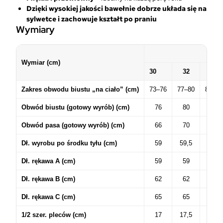
Dzięki wysokiej jakości bawełnie
dobrze układa się na
sylwetce i zachowuje kształt po praniu
Wymiary
Wymiar (cm)
30
32
34
Zakres obwodu biustu „na ciało” (cm)
73–76
77–80
81–84
Obwód biustu (gotowy wyrób) (cm)
76
80
84
Obwód pasa (gotowy wyrób) (cm)
66
70
74
Dł. wyrobu po środku tyłu (cm)
59
59,5
60
Dł. rękawa A (cm)
59
59
59
Dł. rękawa B (cm)
62
62
62
Dł. rękawa C (cm)
65
65
65
1/2 szer. pleców (cm)
17
17,5
18