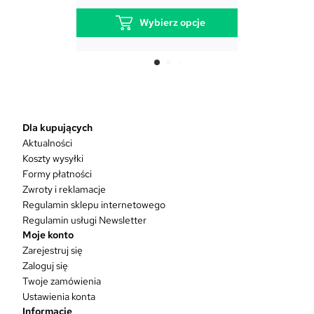
Wybierz opcje
T
e
n
p
r
o
Dla kupujących
d
Aktualności
u
Koszty wysyłki
k
Formy płatności
t
Zwroty i reklamacje
m
Regulamin sklepu internetowego
a
Regulamin usługi Newsletter
w
Moje konto
i
e
Zarejestruj się
l
Zaloguj się
e
Twoje zamówienia
w
Ustawienia konta
a
Informacje