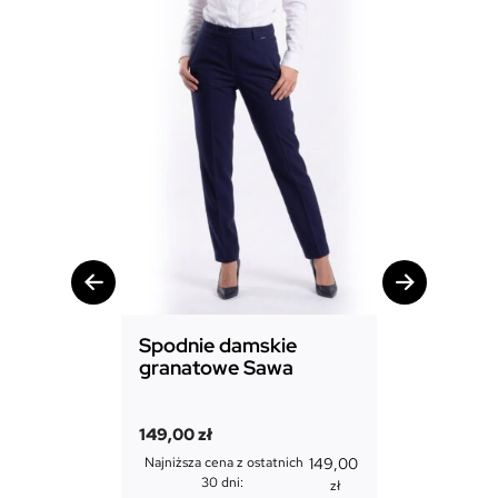
Spodnie damskie
Spodnie 
granatowe Sawa
granatow
149,00
zł
149,00
zł
Najniższa cena z ostatnich
149,00
Najniższa cen
30 dni:
30 
zł