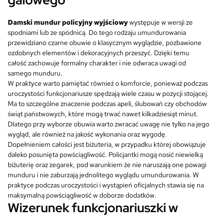
galowego
Damski mundur policyjny wyjściowy
występuje w wersji ze
spodniami lub ze spódnicą. Do tego rodzaju umundurowania
przewidziano czarne obuwie o klasycznym wyglądzie, pozbawione
ozdobnych elementów i dekoracyjnych przeszyć. Dzięki temu
całość zachowuje formalny charakter i nie odwraca uwagi od
samego munduru.
W praktyce warto pamiętać również o komforcie, ponieważ podczas
uroczystości funkcjonariusze spędzają wiele czasu w pozycji stojącej.
Ma to szczególne znaczenie podczas apeli, ślubowań czy obchodów
świąt państwowych, które mogą trwać nawet kilkadziesiąt minut.
Dlatego przy wyborze obuwia warto zwracać uwagę nie tylko na jego
wygląd, ale również na jakość wykonania oraz wygodę.
Dopełnieniem całości jest biżuteria, w przypadku której obowiązuje
daleko posunięta powściągliwość. Policjantki mogą nosić niewielką
biżuterię oraz zegarek, pod warunkiem że nie naruszają one powagi
munduru i nie zaburzają jednolitego wyglądu umundurowania. W
praktyce podczas uroczystości i wystąpień oficjalnych stawia się na
maksymalną powściągliwość w doborze dodatków.
Wizerunek funkcjonariuszki w