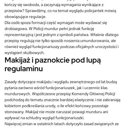
kończy się swoboda, a zaczynają wymagania wynikające z
przepisów? Sprawdźmy, co na temat wyglądu policjantek mówią
obowiązujące regulacje.
Dla osób spoza formacji część wymagań może wydawać się
drobiazgowa. W Policji mundur pełni jednak funkcję
reprezentacyjną i jest jednym z symboli państwa. Właśnie dlatego
przepisy regulują nie tylko sposób noszenia umundurowania, ale
również wygląd funkcjonariuszy podczas oficjalnych uroczystości i
wystąpień służbowych.
Makijaż i paznokcie pod lupą
regulaminu
Zasady dotyczące makijażu i wyglądu zewnętrznego od lat budzą
pytania zarówno wśród funkcjonariuszek, jak i uczennic klas
mundurowych. Współczesne przepisy Komendy Głównej Policji
podchodzą do tematu znacznie bardziej elastycznie i nie zabraniają
kobietom podkreślania urody, o ile efekt końcowy pozostaje
stonowany. Makijaż nie może naruszać powagi munduru ani
wpływać na schludny wygląd funkcjonariuszki.
Najwięcej zmian w ostatnich latach dotyczyło zasad związanych ze