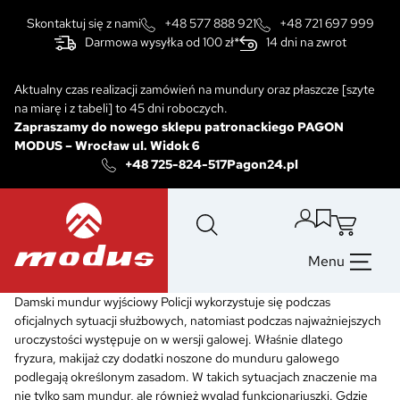
Przejdź
Skontaktuj się z nami
+48 577 888 921
+48 721 697 999
do
Darmowa wysyłka od 100 zł*
14 dni na zwrot
treści
Aktualny czas realizacji zamówień na mundury oraz płaszcze [szyte
na miarę i z tabeli] to 45 dni roboczych.
Zapraszamy do nowego sklepu patronackiego PAGON
MODUS
–
Wrocław ul. Widok 6
+48 725-824-517
Pagon24.pl
Menu
Damski mundur wyjściowy Policji wykorzystuje się podczas
oficjalnych sytuacji służbowych, natomiast podczas najważniejszych
uroczystości występuje on w wersji galowej. Właśnie dlatego
fryzura, makijaż czy dodatki noszone do munduru galowego
podlegają określonym zasadom. W takich sytuacjach znaczenie ma
nie tylko sam mundur, ale również wygląd funkcjonariuszki. Gdzie