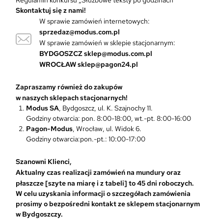
Skontaktuj się z nami!
W sprawie zamówień internetowych:
sprzedaz@modus.com.pl
W sprawie zamówień w sklepie stacjonarnym:
BYDGOSZCZ
sklep@modus.com.pl
WROCŁAW
sklep@pagon24.pl
Zapraszamy również do zakupów
w naszych sklepach stacjonarnych!
Modus SA
, Bydgoszcz, ul. K. Szajnochy 11.
Godziny otwarcia: pon. 8:00-18:00, wt.-pt. 8:00-16:00
Pagon-Modus
, Wrocław, ul. Widok 6.
Godziny otwarcia:pon.-pt.: 10:00-17:00
Szanowni Klienci,
Aktualny czas realizacji zamówień na mundury oraz
płaszcze [szyte na miarę i z tabeli] to 45 dni roboczych.
W celu uzyskania informacji o szczegółach zamówienia
prosimy o bezpośredni kontakt ze sklepem stacjonarnym
w Bydgoszczy.