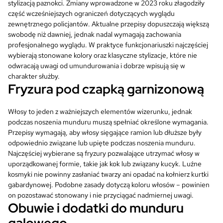
stylizacją paznokci. Zmiany wprowadzone w 2023 roku złagodziły
część wcześniejszych ograniczeń dotyczących wyglądu
zewnętrznego policjantów. Aktualne przepisy dopuszczają większą
swobodę niż dawniej, jednak nadal wymagają zachowania
profesjonalnego wyglądu. W praktyce funkcjonariuszki najczęściej
wybierają stonowane kolory oraz klasyczne stylizacje, które nie
odwracają uwagi od umundurowania i dobrze wpisują się w
charakter służby.
Fryzura pod czapką garnizonową
Włosy to jeden z ważniejszych elementów wizerunku, jednak
podczas noszenia munduru muszą spełniać określone wymagania.
Przepisy wymagają, aby włosy sięgające ramion lub dłuższe były
odpowiednio związane lub upięte podczas noszenia munduru.
Najczęściej wybierane są fryzury pozwalające utrzymać włosy w
uporządkowanej formie, takie jak kok lub związany kucyk. Luźne
kosmyki nie powinny zasłaniać twarzy ani opadać na kołnierz kurtki
gabardynowej. Podobne zasady dotyczą koloru włosów – powinien
on pozostawać stonowany i nie przyciągać nadmiernej uwagi.
Obuwie i dodatki do munduru